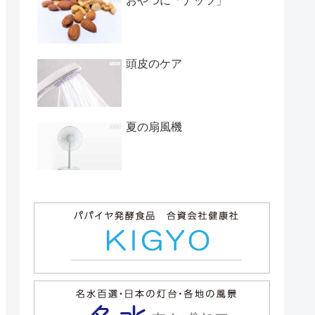
おやつに「ナッツ」
頭皮のケア
夏の扇風機